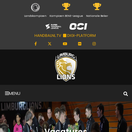
Landskampioen
Kampioen BENE-League
Nationale Beker
HANDBALNL.TV
DIGI-PLATFORM
MENU
Vacatures