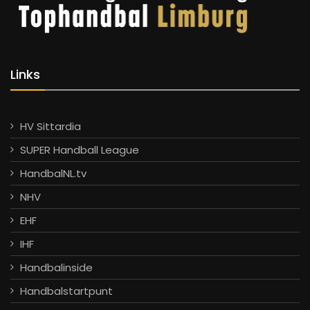
Links
HV Sittardia
SUPER Handball League
HandbalNL.tv
NHV
EHF
IHF
Handbalinside
Handbalstartpunt