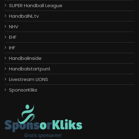
SUPER Handball League
HandbalNL.tv
NHV
EHF
IHF
Handbalinside
Handbalstartpunt
Livestream LIONS
SponsorKliks