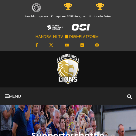
Landskampioen
Kampioen BENE-League
Nationale Beker
HANDBALNL.TV
DIGI-PLATFORM
MENU
Supportersbattle