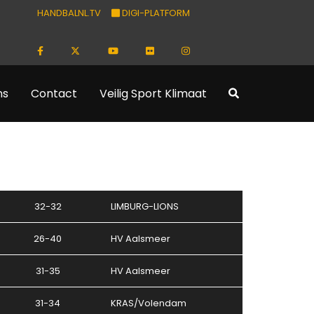
HANDBALNL.TV
DIGI-PLATFORM
ns
Contact
Veilig Sport Klimaat
32-32
LIMBURG-LIONS
26-40
HV Aalsmeer
31-35
HV Aalsmeer
31-34
KRAS/Volendam