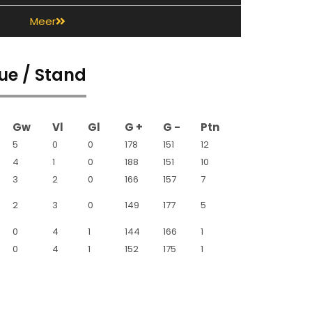
Meer
e / Stand
We spelen deze week twee
Gw
Vl
Gl
G +
G -
Ptn
oefenwedstrijden
5
0
0
178
151
12
De afgelopen weken is er hard getraind en zijn we
4
1
0
188
151
10
begonnen aan de voorbereiding voor de komende
3
2
0
166
157
7
wedstrijden in de Super Handball League. Deze
week worden er twee oefenwedstrijden gespeeld.
2
3
0
149
177
5
0
4
1
144
166
1
LEES MEER
0
4
1
152
175
1