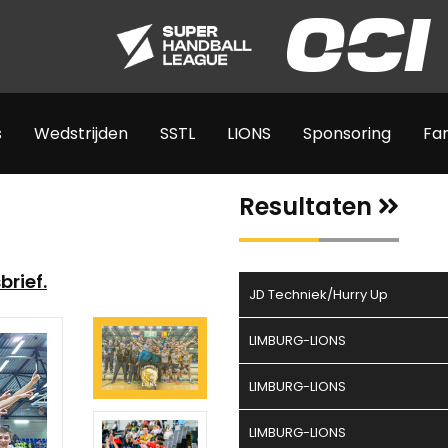
s
Wedstrijden
SSTL
LIONS
Sponsoring
Fa
Resultaten
brief.
JD Techniek/Hurry Up
LIMBURG-LIONS
LIMBURG-LIONS
LIMBURG-LIONS