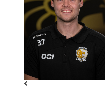
IDS EUSSEN
JASPER
Goals
84
Goals