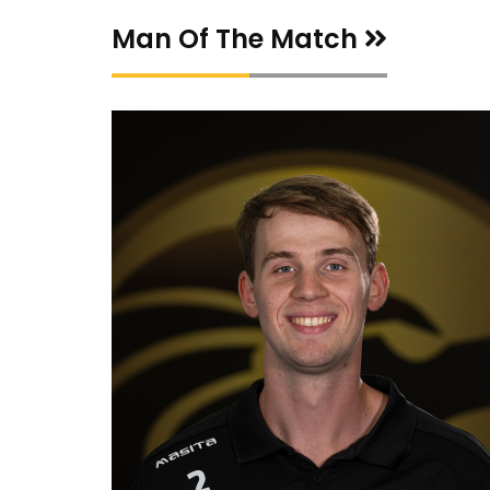
Positie
Rechteropbouw
Positie
Man Of The Match
Nummer
37
Nummer