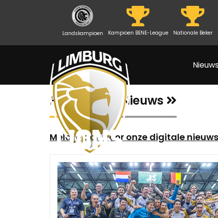
Kampioen BENE-League
Nationale Beker
Landskampioen
Nieuw
Het Laatste Nieuws
Meld je aan voor onze digitale nieuws
n Limburg