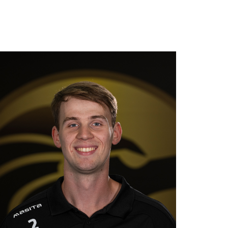
Keeper
Positie
2
Nummer
8