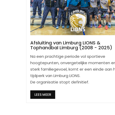
rg is nog
Limburg
ij de inzet
schil kan
Afsluiting van Limburg LIONS &
Tophandbal Limburg (2008 - 2025)
Na een prachtige periode vol sportieve
hoogtepunten, onvergetelijke momenten e
sterk familiegevoel, komt er een einde aan 
tijdperk van Limburg LIONS.
De organisatie stopt definitief.
LEES MEER