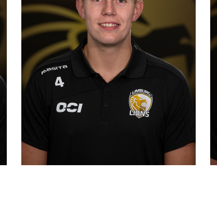
 RITZEN
JENS DIJKSTR
59
Goals