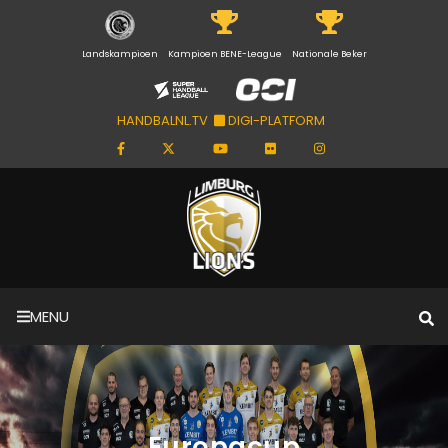
Landskampioen
Kampioen BENE-League
Nationale Beker
HANDBALNL.TV
DIGI-PLATFORM
MENU
Europacup