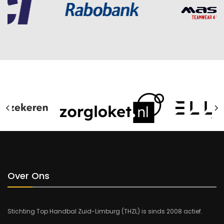
Over Ons
Stichting Top Handbal Zuid-Limburg (THZL) is sinds 2008 actief.