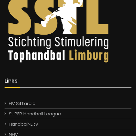
Links
HV Sittardia
SUPER Handball League
HandbalNL.tv
NHV