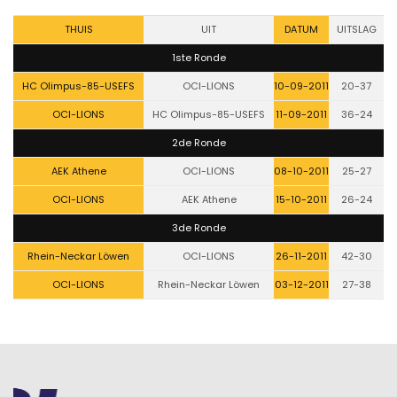
THUIS
UIT
DATUM
UITSLAG
1ste Ronde
HC Olimpus-85-USEFS
OCI-LIONS
10-09-2011
20-37
OCI-LIONS
HC Olimpus-85-USEFS
11-09-2011
36-24
2de Ronde
AEK Athene
OCI-LIONS
08-10-2011
25-27
OCI-LIONS
AEK Athene
15-10-2011
26-24
3de Ronde
Rhein-Neckar Löwen
OCI-LIONS
26-11-2011
42-30
OCI-LIONS
Rhein-Neckar Löwen
03-12-2011
27-38