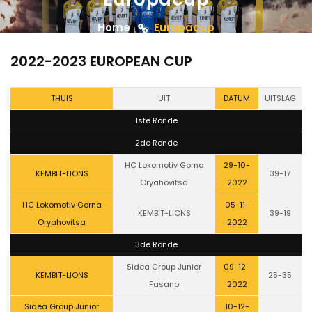
Home
Europacup
2022-2023 EUROPEAN CUP
THUIS
UIT
DATUM
UITSLAG
1ste Ronde
2de Ronde
HC Lokomotiv Gorna
29-10-
KEMBIT-LIONS
39-17
Oryahovitsa
2022
HC Lokomotiv Gorna
05-11-
KEMBIT-LIONS
39-19
Oryahovitsa
2022
3de Ronde
Sidea Group Junior
09-12-
KEMBIT-LIONS
25-35
Fasano
2022
Sidea Group Junior
10-12-