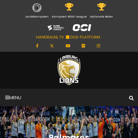
Landskampioen
Kampioen BENE-League
Nationale Beker
HANDBALNL.TV
DIGI-PLATFORM
MENU
Palmares