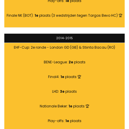
Play-offs:
1e
plaats
Finale NK (BOT):
1e
plaats (3 wedstrijden tegen Targos Bevo HC) 🏆
2014-2015
EHF-Cup: 2e ronde - London GD (GB) & Stiinta Bacau (RO)
BENE-League:
2e
plaats
Final4:
1e
plaats 🏆
LHD:
3e
plaats
Nationale Beker:
1e
plaats 🏆
Play-offs:
1e
plaats