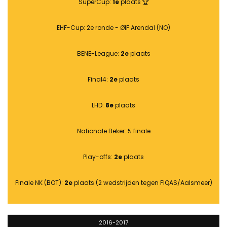
SuperCup:
1e
plaats 🏆
EHF-Cup: 2e ronde - ØIF Arendal (NO)
BENE-League:
2e
plaats
Final4:
2e
plaats
LHD:
8e
plaats
Nationale Beker: ½ finale
Play-offs:
2e
plaats
Finale NK (BOT):
2e
plaats (2 wedstrijden tegen FIQAS/Aalsmeer)
2016-2017