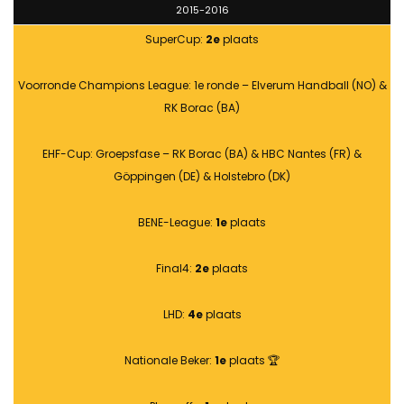
2015-2016
SuperCup:
2e
plaats
Voorronde Champions League: 1e ronde – Elverum Handball (NO) &
RK Borac (BA)
EHF-Cup: Groepsfase – RK Borac (BA) & HBC Nantes (FR) &
Göppingen (DE) & Holstebro (DK)
BENE-League:
1e
plaats
Final4:
2e
plaats
LHD:
4e
plaats
Nationale Beker:
1e
plaats 🏆