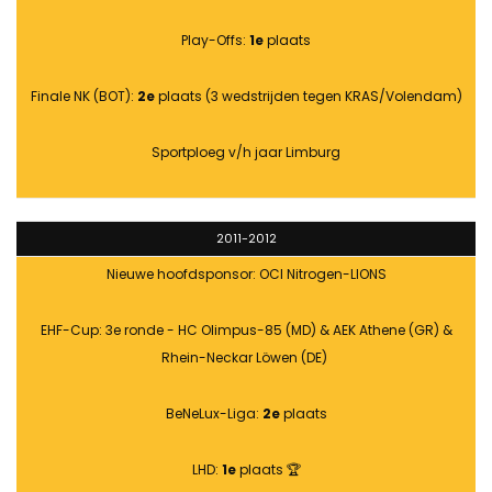
Play-Offs:
1e
plaats
Finale NK (BOT):
2e
plaats (3 wedstrijden tegen KRAS/Volendam)
Sportploeg v/h jaar Limburg
2011-2012
Nieuwe hoofdsponsor: OCI Nitrogen-LIONS
EHF-Cup: 3e ronde - HC Olimpus-85 (MD) & AEK Athene (GR) &
Rhein-Neckar Löwen (DE)
BeNeLux-Liga:
2e
plaats
LHD:
1e
plaats 🏆