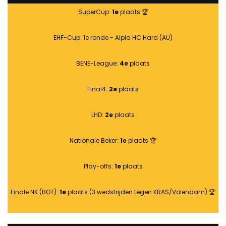
SuperCup:
1e
plaats 🏆
EHF-Cup: 1e ronde - Alpla HC Hard (AU)
BENE-League:
4e
plaats
Final4:
2e
plaats
LHD:
2e
plaats
Nationale Beker:
1e
plaats 🏆
Play-offs:
1e
plaats
Finale NK (BOT):
1e
plaats (3 wedstrijden tegen KRAS/Volendam) 🏆