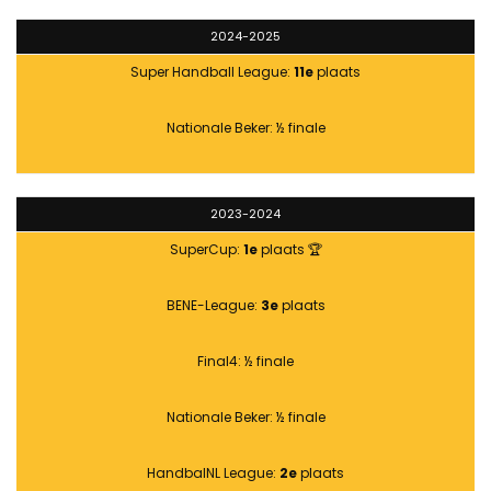
2024-2025
Super Handball League:
11e
plaats
Nationale Beker: ½ finale
2023-2024
SuperCup:
1e
plaats 🏆
BENE-League:
3e
plaats
Final4: ½ finale
Nationale Beker: ½ finale
HandbalNL League:
2e
plaats