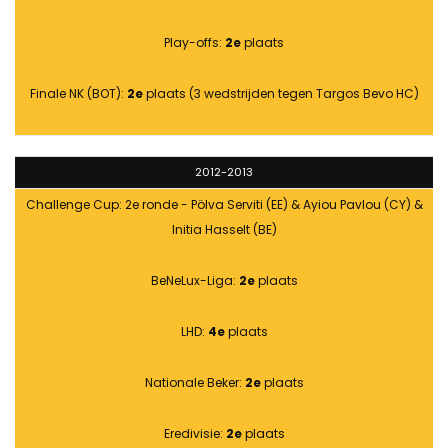
Play-offs:
2e
plaats
Finale NK (BOT):
2e
plaats (3 wedstrijden tegen Targos Bevo HC)
2012-2013
Challenge Cup: 2e ronde - Pölva Serviti (EE) & Ayiou Pavlou (CY) &
Initia Hasselt (BE)
BeNeLux-Liga:
2e
plaats
LHD:
4e
plaats
Nationale Beker:
2e
plaats
Eredivisie:
2e
plaats