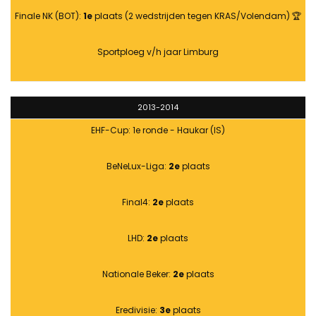
Finale NK (BOT):
1e
plaats (2 wedstrijden tegen KRAS/Volendam) 🏆
Sportploeg v/h jaar Limburg
2013-2014
EHF-Cup: 1e ronde - Haukar (IS)
BeNeLux-Liga:
2e
plaats
Final4:
2e
plaats
LHD:
2e
plaats
Nationale Beker:
2e
plaats
Eredivisie:
3e
plaats