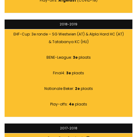
Play-offs:
Afgelast
(COVID-19)
2018-2019
EHF-Cup: 3e ronde – SG Westwien (AT) & Alpla Hard HC (AT)
& Tatabanya KC (HU)
BENE-League:
3e
plaats
Final4:
3e
plaats
Nationale Beker:
2e
plaats
Play-offs:
4e
plaats
2017-2018