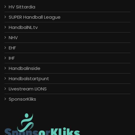
HV Sittardia
SUPER Handball League
HandbalNL.tv
NHV
EHF
IHF
Handbalinside
Handbalstartpunt
Livestream LIONS
SponsorKliks