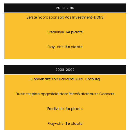
2009-2010
Eerste hoofdsponsor: Vos Investment-LIONS
Eredivisie:
5e
plaats
Play-offs:
5e
plaats
2008-2009
Convenant Top Handbal Zuid-Limburg
Businessplan opgesteld door PriceWaterhouse Coopers
Eredivisie:
4e
plaats
Play-offs:
3e
plaats