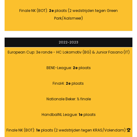
Finale NK (BOT):
2e
plaats (2 wedstrijden tegen Green
Park/Aalsmeer)
2022-2023
European Cup: 3e ronde - HC Lokomotiv (BG) & Junior Fasano (IT)
BENE-League:
2e
plaats
Final4:
2e
plaats
Nationale Beker: ½ finale
HandbalNL League:
1e
plaats
Finale NK (BOT):
1e
plaats (2 wedstrijden tegen KRAS/Volendam)
🏆