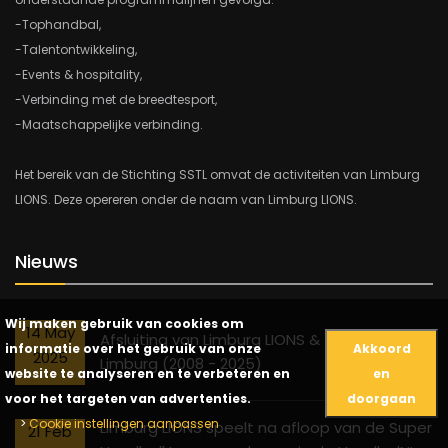
-Tophandbal,
-Talentontwikkeling,
-Events & hospitality,
-Verbinding met de breedtesport,
-Maatschappelijke verbinding.
Het bereik van de Stichting SSTL omvat de activiteiten van Limburg
LIONS. Deze opereren onder de naam van Limburg LIONS.
Nieuws
Wij maken gebruik van cookies om
14 May
Afsluiting van Limburg LIONS & Tophandbal
informatie over het gebruik van onze
Akkoord
2025
Limburg (2008 - 2025)
website te analyseren en te verbeteren en
en
voor het targeten van advertenties.
doorgaan
>
Cookie instellingen aanpassen
Limburg LIONS speelt na afloop van de Super
21 Feb