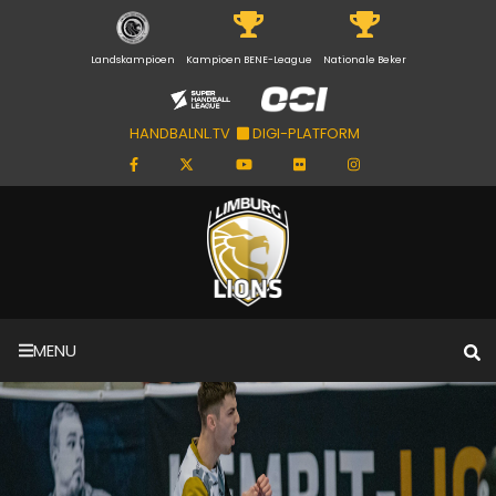
Landskampioen
Kampioen BENE-League
Nationale Beker
HANDBALNL.TV
DIGI-PLATFORM
MENU