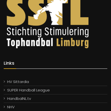
Links
HV Sittardia
SUPER Handball League
HandbalNL.tv
NHV