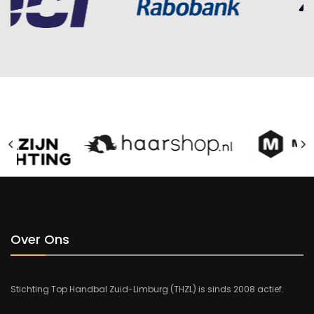
Over Ons
Stichting Top Handbal Zuid-Limburg (THZL) is sinds 2008 actief.