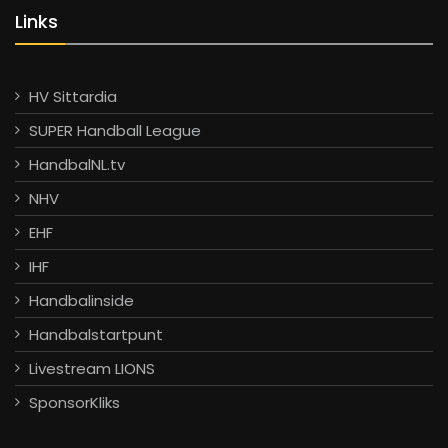
Links
HV Sittardia
SUPER Handball League
HandbalNL.tv
NHV
EHF
IHF
Handbalinside
Handbalstartpunt
Livestream LIONS
SponsorKliks