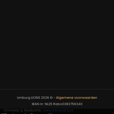
Limburg LIONS 2026 ©
-
Algemene voorwaarden
IBAN nr: NL25 Rabo0383756340
Ontwerp & Realisatie:
www.advacom.nl