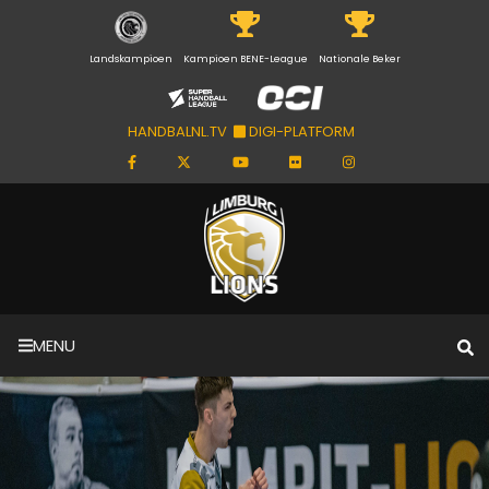
Landskampioen
Kampioen BENE-League
Nationale Beker
HANDBALNL.TV
DIGI-PLATFORM
MENU