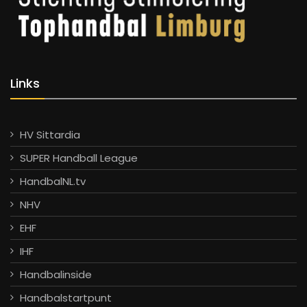
Links
HV Sittardia
SUPER Handball League
HandbalNL.tv
NHV
EHF
IHF
Handbalinside
Handbalstartpunt