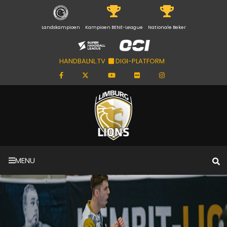
Landskampioen
Kampioen BENE-League
Nationale Beker
HANDBALNL.TV
DIGI-PLATFORM
MENU