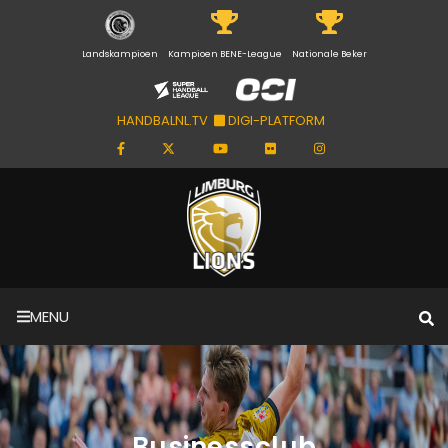
Landskampioen
Kampioen BENE-League
Nationale Beker
HANDBALNL.TV
DIGI-PLATFORM
MENU
Businessclub