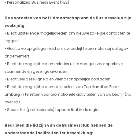
• Personalized Business Event (PBE)
De voordelen van het lidmaatschap van de Businessclub zijn
veelzijdig:
• Biedt uitstekende mogelijkheden om nieuwe zakelijke contacten te
leggen.
• Geeft u volop gelegenheid om uw bedrijf te promoten bij collega-
ondernemers.
• Biedt de mogelijkheid om relaties uit te nodigen voor sportieve,
spannende en gezellige avonden.
• Biedt veel gezelligheid en vriendschappelijke contacten.
• Biedt de mogelijkheid om de spelers van Top Handbal Zuid-
Limburg in te zetten voor promotionele activiteiten van uw bedrijf (na
overleg).
• Steunt het (professionele) tophandbal in de regio.
Bedrijven die lid zijn van de Businessclub hebben de
onderstaande faciliteiten ter beschikking: