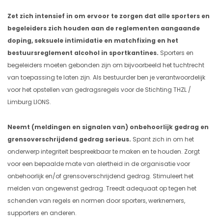
Zet zich intensief in om ervoor te zorgen dat alle sporters en
begeleiders zich houden aan de reglementen aangaande
doping, seksuele intimidatie en matchfixing en het
bestuursreglement alcohol in sportkantines.
Sporters en
begeleiders moeten gebonden zijn om bijvoorbeeld het tuchtrecht
van toepassing te laten zijn. Als bestuurder ben je verantwoordelijk
voor het opstellen van gedragsregels voor de Stichting THZL /
Limburg LIONS.
Neemt (meldingen en signalen van) onbehoorlijk gedrag en
grensoverschrijdend gedrag serieus.
Spant zich in om het
onderwerp integriteit bespreekbaar te maken en te houden. Zorgt
voor een bepaalde mate van alertheid in de organisatie voor
onbehoorlijk en/of grensoverschrijdend gedrag. Stimuleert het
melden van ongewenst gedrag. Treedt adequaat op tegen het
schenden van regels en normen door sporters, werknemers,
supporters en anderen.