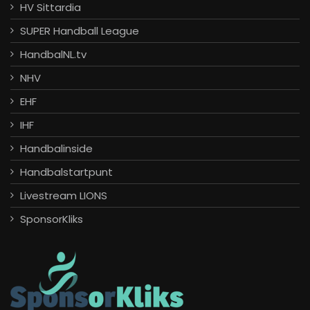
HV Sittardia
SUPER Handball League
HandbalNL.tv
NHV
EHF
IHF
Handbalinside
Handbalstartpunt
Livestream LIONS
SponsorKliks