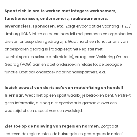
Spant zich in om te werken met integere werknemers,
functionarissen, ondernemers, zaakwaarnemers,
leveranciers, sponsoren, etc.
Zorgt ervoor dat de Stichting THZL /
Limburg LIONS intern en extern handelt met personen en organisaties
die van onbesproken gedrag zijn. Gaat na of een functionaris van
onbesproken gedrag is (raadpleegt het Register met
tuchtuitspraken seksuele intimidatie), vraagt een Verklaring Omtrent
Gedrag (VOG) aan en doet onderzoek in relatie tot de beoogde
functie. Doet ook onderzoek naar handelspartners, e.a.
Is zich bewust van de risico's van matchfixing en handelt
hiernaar.
Wedt niet op een sport waarbij je betrokken bent. Verstrekt
geen informatie, die nog niet openbaar is gemaakt, over een
wedstrijd of een aspect van een wedstrijd.
Ziet toe op de naleving van regels en normen.
Zorgt dat
iedereen de reglementen, de huisregels en gedragscode naleeft.