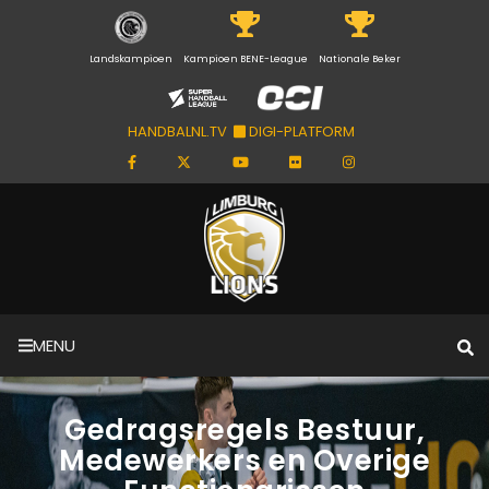
Landskampioen
Kampioen BENE-League
Nationale Beker
HANDBALNL.TV
DIGI-PLATFORM
MENU
Gedragsregels Bestuur,
Medewerkers en Overige