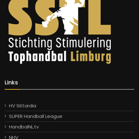
Links
HV Sittardia
SUPER Handball League
HandbalNL.tv
NHV