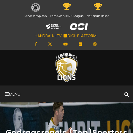
Landskampioen
Kampioen BENE-League
Nationale Beker
HANDBALNL.TV
DIGI-PLATFORM
MENU
Gedragsregels (Top)Sporters