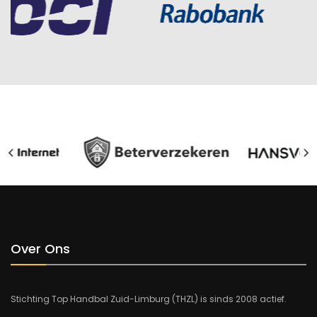
Over Ons
Stichting Top Handbal Zuid-Limburg (THZL) is sinds 2008 actief.