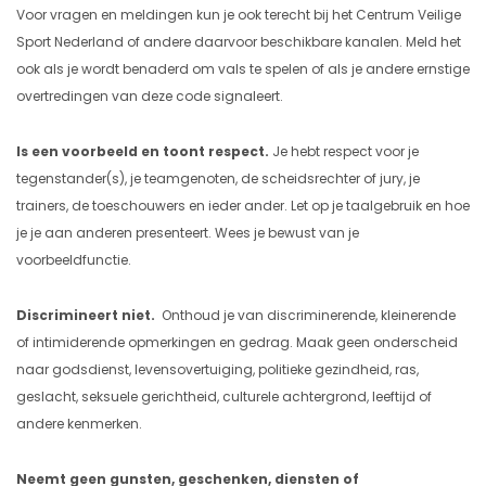
Voor vragen en meldingen kun je ook terecht bij het Centrum Veilige
Sport Nederland of andere daarvoor beschikbare kanalen. Meld het
ook als je wordt benaderd om vals te spelen of als je andere ernstige
overtredingen van deze code signaleert.
Is een voorbeeld en toont respect.
Je hebt respect voor je
tegenstander(s), je teamgenoten, de scheidsrechter of jury, je
trainers, de toeschouwers en ieder ander. Let op je taalgebruik en hoe
je je aan anderen presenteert. Wees je bewust van je
voorbeeldfunctie.
Discrimineert niet.
Onthoud je van discriminerende, kleinerende
of intimiderende opmerkingen en gedrag. Maak geen onderscheid
naar godsdienst, levensovertuiging, politieke gezindheid, ras,
geslacht, seksuele gerichtheid, culturele achtergrond, leeftijd of
andere kenmerken.
Neemt geen gunsten, geschenken, diensten of