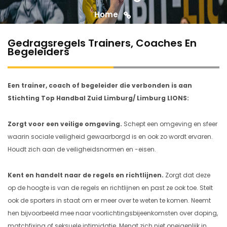
Home
Gedragsregels Trainers, Coaches en
Begeleiders
Gedragsregels Trainers, Coaches En
Begeleiders
Een trainer, coach of begeleider die verbonden is aan
Stichting Top Handbal Zuid Limburg/ Limburg LIONS:
Zorgt voor een veilige omgeving.
Schept een omgeving en sfeer
waarin sociale veiligheid gewaarborgd is en ook zo wordt ervaren.
Houdt zich aan de veiligheidsnormen en -eisen.
Kent en handelt naar de regels en richtlijnen.
Zorgt dat deze
op de hoogte is van de regels en richtlijnen en past ze ook toe. Stelt
ook de sporters in staat om er meer over te weten te komen. Neemt
hen bijvoorbeeld mee naar voorlichtingsbijeenkomsten over doping,
matchfixing of seksuele intimidatie. Mengt zich niet oneigenlijk in