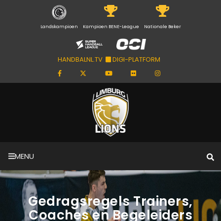
Landskampioen
Kampioen BENE-League
Nationale Beker
HANDBALNL.TV
DIGI-PLATFORM
MENU
Gedragsregels Trainers,
Coaches en Begeleiders