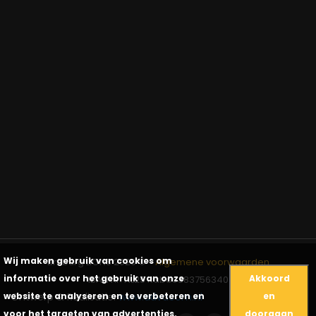
Wij maken gebruik van cookies om
Limburg LIONS 2026 ©
-
Algemene voorwaarden
informatie over het gebruik van onze
Akkoord
IBAN nr: NL25 Rabo0383756340
Ontwerp & Realisatie:
www.advacom.nl
website te analyseren en te verbeteren en
en
voor het targeten van advertenties.
doorgaan