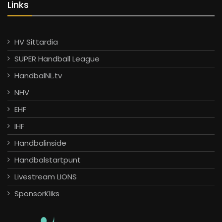
Links
HV Sittardia
SUPER Handball League
HandbalNL.tv
NHV
EHF
IHF
Handbalinside
Handbalstartpunt
Livestream LIONS
SponsorKliks