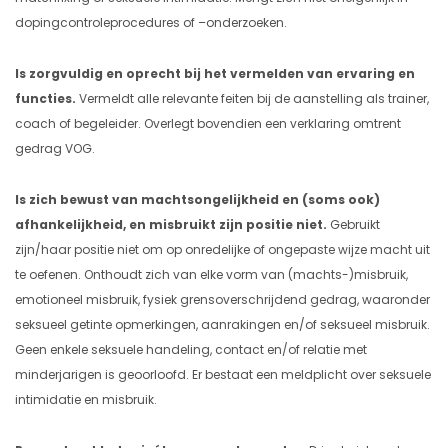
dopingcontroleprocedures of –onderzoeken.
Is zorgvuldig en oprecht bij het vermelden van ervaring en
functies.
Vermeldt alle relevante feiten bij de aanstelling als trainer,
coach of begeleider. Overlegt bovendien een verklaring omtrent
gedrag VOG.
Is zich bewust van machtsongelijkheid en (soms ook)
afhankelijkheid, en misbruikt zijn positie niet.
Gebruikt
zijn/haar positie niet om op onredelijke of ongepaste wijze macht uit
te oefenen. Onthoudt zich van elke vorm van (machts-)misbruik,
emotioneel misbruik, fysiek grensoverschrijdend gedrag, waaronder
seksueel getinte opmerkingen, aanrakingen en/of seksueel misbruik.
Geen enkele seksuele handeling, contact en/of relatie met
minderjarigen is geoorloofd. Er bestaat een meldplicht over seksuele
intimidatie en misbruik.